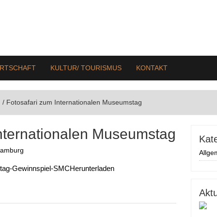
IRTSCHAFT
KULTUR/ TOURISMUS
KONTAKT
n
/
Fotosafari zum Internationalen Museumstag
Internationalen Museumstag
Kat
Camburg
Allge
stag-Gewinnspiel-SMC
Herunterladen
Akt