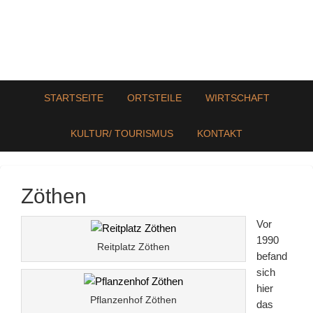
STARTSEITE
ORTSTEILE
WIRTSCHAFT
KULTUR/ TOURISMUS
KONTAKT
Zöthen
Vor
1990
Reitplatz Zöthen
befand
sich
hier
Pflanzenhof Zöthen
das